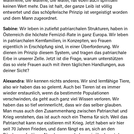
Materielle, die Materie, die Mater, hat eben auch spirituell
keinen Wert mehr. Das ist halt, der ganze Leib ist völlig
entwertet und das schöpferische Prinzip ist vergeistigt worden
und dem Mann zugeordnet.
Sabine
: Wir leben in zutiefst patriarchalen Strukturen, haben in
Österreich die höchste Femizid-Rate in ganz Europa. Wir leben
in patriarchalen Kernfamilien, in Konzepten, wo Frauen
eigentlich in Erschöpfung sind, in einer Überforderung. Wir
dienen im Prinzip diesem System, und tragen das patriarchale
Erbe in unserer Zelle. Jetzt ist die Frage, warum unterstützen
das so viele Frauen auch mit ihren täglichen Handlungen, aus
deiner Sicht?
Alexandra
: Wir kennen nichts anderes. Wir sind lernfähige Tiere,
also wir haben das so gelernt. Auch bei Tieren ist es immer
wieder erstaunlich, wenn da bestimmte Populationen
verschwinden, da geht auch ganz viel Wissen verloren. Wir
haben das so tief verinnerlicht, dass wir das selber glauben.
Man muss auch den Zusammenhang zwischen Patriarchat und
Krieg verstehen, das ist auch noch ein Thema für sich. Weil das
Patriarchat kann nur existieren mit Krieg. Jetzt haben wir hier
seit 70 Jahren Frieden, und dann fängt es an, sich an den