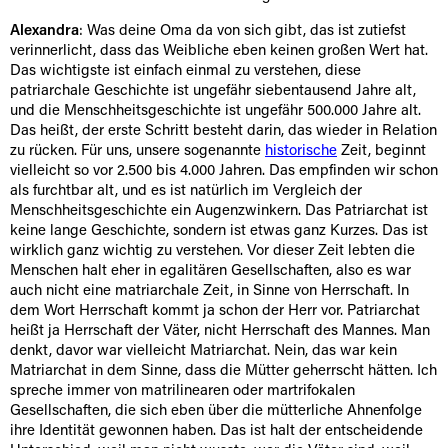
Alexandra
: Was deine Oma da von sich gibt, das ist zutiefst
verinnerlicht, dass das Weibliche eben keinen großen Wert hat.
Das wichtigste ist einfach einmal zu verstehen, diese
patriarchale Geschichte ist ungefähr siebentausend Jahre alt,
und die Menschheitsgeschichte ist ungefähr 500.000 Jahre alt.
Das heißt, der erste Schritt besteht darin, das wieder in Relation
zu rücken. Für uns, unsere sogenannte
historische
Zeit, beginnt
vielleicht so vor 2.500 bis 4.000 Jahren. Das empfinden wir schon
als furchtbar alt, und es ist natürlich im Vergleich der
Menschheitsgeschichte ein Augenzwinkern. Das Patriarchat ist
keine lange Geschichte, sondern ist etwas ganz Kurzes. Das ist
wirklich ganz wichtig zu verstehen. Vor dieser Zeit lebten die
Menschen halt eher in egalitären Gesellschaften, also es war
auch nicht eine matriarchale Zeit, in Sinne von Herrschaft. In
dem Wort Herrschaft kommt ja schon der Herr vor. Patriarchat
heißt ja Herrschaft der Väter, nicht Herrschaft des Mannes. Man
denkt, davor war vielleicht Matriarchat. Nein, das war kein
Matriarchat in dem Sinne, dass die Mütter geherrscht hätten. Ich
spreche immer von matrilinearen oder martrifokalen
Gesellschaften, die sich eben über die mütterliche Ahnenfolge
ihre Identität gewonnen haben. Das ist halt der entscheidende