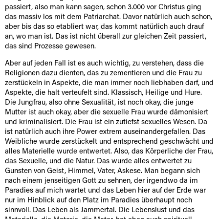
passiert, also man kann sagen, schon 3.000 vor Christus ging
das massiv los mit dem Patriarchat. Davor natürlich auch schon,
aber bis das so etabliert war, das kommt natürlich auch drauf
an, wo man ist. Das ist nicht überall zur gleichen Zeit passiert,
das sind Prozesse gewesen.
Aber auf jeden Fall ist es auch wichtig, zu verstehen, dass die
Religionen dazu dienten, das zu zementieren und die Frau zu
zerstückeln in Aspekte, die man immer noch liebhaben darf, und
Aspekte, die halt verteufelt sind. Klassisch, Heilige und Hure.
Die Jungfrau, also ohne Sexualität, ist noch okay, die junge
Mutter ist auch okay, aber die sexuelle Frau wurde dämonisiert
und kriminalisiert. Die Frau ist ein zutiefst sexuelles Wesen. Da
ist natürlich auch ihre Power extrem auseinandergefallen. Das
Weibliche wurde zerstückelt und entsprechend geschwächt und
alles Materielle wurde entwertet. Also, das Körperliche der Frau,
das Sexuelle, und die Natur. Das wurde alles entwertet zu
Gunsten von Geist, Himmel, Vater, Askese. Man begann sich
nach einem jenseitigen Gott zu sehnen, der irgendwo da im
Paradies auf mich wartet und das Leben hier auf der Erde war
nur im Hinblick auf den Platz im Paradies überhaupt noch
sinnvoll. Das Leben als Jammertal. Die Lebenslust und das