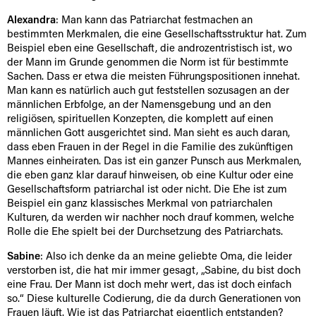
Alexandra
: Man kann das Patriarchat festmachen an
bestimmten Merkmalen, die eine Gesellschaftsstruktur hat. Zum
Beispiel eben eine Gesellschaft, die androzentristisch ist, wo
der Mann im Grunde genommen die Norm ist für bestimmte
Sachen. Dass er etwa die meisten Führungspositionen innehat.
Man kann es natürlich auch gut feststellen sozusagen an der
männlichen Erbfolge, an der Namensgebung und an den
religiösen, spirituellen Konzepten, die komplett auf einen
männlichen Gott ausgerichtet sind. Man sieht es auch daran,
dass eben Frauen in der Regel in die Familie des zukünftigen
Mannes einheiraten. Das ist ein ganzer Punsch aus Merkmalen,
die eben ganz klar darauf hinweisen, ob eine Kultur oder eine
Gesellschaftsform patriarchal ist oder nicht. Die Ehe ist zum
Beispiel ein ganz klassisches Merkmal von patriarchalen
Kulturen, da werden wir nachher noch drauf kommen, welche
Rolle die Ehe spielt bei der Durchsetzung des Patriarchats.
Sabine
: Also ich denke da an meine geliebte Oma, die leider
verstorben ist, die hat mir immer gesagt, „Sabine, du bist doch
eine Frau. Der Mann ist doch mehr wert, das ist doch einfach
so.“ Diese kulturelle Codierung, die da durch Generationen von
Frauen läuft. Wie ist das Patriarchat eigentlich entstanden?