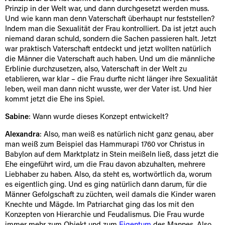
Prinzip in der Welt war, und dann durchgesetzt werden muss.
Und wie kann man denn Vaterschaft überhaupt nur feststellen?
Indem man die Sexualität der Frau kontrolliert. Da ist jetzt auch
niemand daran schuld, sondern die Sachen passieren halt. Jetzt
war praktisch Vaterschaft entdeckt und jetzt wollten natürlich
die Männer die Vaterschaft auch haben. Und um die männliche
Erblinie durchzusetzen, also, Vaterschaft in der Welt zu
etablieren, war klar – die Frau durfte nicht länger ihre Sexualität
leben, weil man dann nicht wusste, wer der Vater ist. Und hier
kommt jetzt die Ehe ins Spiel.
Sabine
: Wann wurde dieses Konzept entwickelt?
Alexandra
: Also, man weiß es natürlich nicht ganz genau, aber
man weiß zum Beispiel das Hammurapi 1760 vor Christus in
Babylon auf dem Marktplatz in Stein meißeln ließ, dass jetzt die
Ehe eingeführt wird, um die Frau davon abzuhalten, mehrere
Liebhaber zu haben. Also, da steht es, wortwörtlich da, worum
es eigentlich ging. Und es ging natürlich dann darum, für die
Männer Gefolgschaft zu züchten, weil damals die Kinder waren
Knechte und Mägde. Im Patriarchat ging das los mit den
Konzepten von Hierarchie und Feudalismus. Die Frau wurde