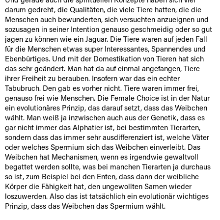
Und gerade auch die spirituellen Konzepte haben sich viel
darum gedreht, die Qualitäten, die viele Tiere hatten, die die
Menschen auch bewunderten, sich versuchten anzueignen und
sozusagen in seiner Intention genauso geschmeidig oder so gut
jagen zu können wie ein Jaguar. Die Tiere waren auf jeden Fall
für die Menschen etwas super Interessantes, Spannendes und
Ebenbürtiges. Und mit der Domestikation von Tieren hat sich
das sehr geändert. Man hat da auf einmal angefangen, Tiere
ihrer Freiheit zu berauben. Insofern war das ein echter
Tabubruch. Den gab es vorher nicht. Tiere waren immer frei,
genauso frei wie Menschen. Die Female Choice ist in der Natur
ein evolutionäres Prinzip, das darauf setzt, dass das Weibchen
wählt. Man weiß ja inzwischen auch aus der Genetik, dass es
gar nicht immer das Alphatier ist, bei bestimmten Tierarten,
sondern dass das immer sehr ausdifferenziert ist, welche Väter
oder welches Spermium sich das Weibchen einverleibt. Das
Weibchen hat Mechanismen, wenn es irgendwie gewaltvoll
begattet werden sollte, was bei manchen Tierarten ja durchaus
so ist, zum Beispiel bei den Enten, dass dann der weibliche
Körper die Fähigkeit hat, den ungewollten Samen wieder
loszuwerden. Also das ist tatsächlich ein evolutionär wichtiges
Prinzip, dass das Weibchen das Spermium wählt.