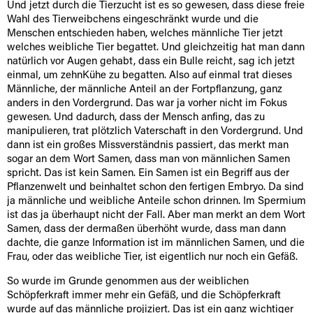
Und jetzt durch die Tierzucht ist es so gewesen, dass diese freie
Wahl des Tierweibchens eingeschränkt wurde und die
Menschen entschieden haben, welches männliche Tier jetzt
welches weibliche Tier begattet. Und gleichzeitig hat man dann
natürlich vor Augen gehabt, dass ein Bulle reicht, sag ich jetzt
einmal, um zehnKühe zu begatten. Also auf einmal trat dieses
Männliche, der männliche Anteil an der Fortpflanzung, ganz
anders in den Vordergrund. Das war ja vorher nicht im Fokus
gewesen. Und dadurch, dass der Mensch anfing, das zu
manipulieren, trat plötzlich Vaterschaft in den Vordergrund. Und
dann ist ein großes Missverständnis passiert, das merkt man
sogar an dem Wort Samen, dass man von männlichen Samen
spricht. Das ist kein Samen. Ein Samen ist ein Begriff aus der
Pflanzenwelt und beinhaltet schon den fertigen Embryo. Da sind
ja männliche und weibliche Anteile schon drinnen. Im Spermium
ist das ja überhaupt nicht der Fall. Aber man merkt an dem Wort
Samen, dass der dermaßen überhöht wurde, dass man dann
dachte, die ganze Information ist im männlichen Samen, und die
Frau, oder das weibliche Tier, ist eigentlich nur noch ein Gefäß.
So wurde im Grunde genommen aus der weiblichen
Schöpferkraft immer mehr ein Gefäß, und die Schöpferkraft
wurde auf das männliche projiziert. Das ist ein ganz wichtiger