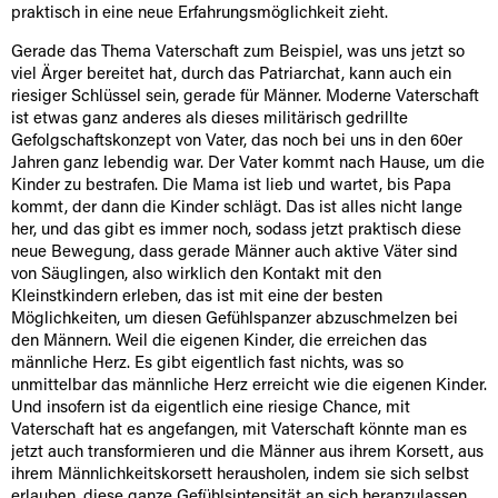
praktisch in eine neue Erfahrungsmöglichkeit zieht.
Gerade das Thema Vaterschaft zum Beispiel, was uns jetzt so
viel Ärger bereitet hat, durch das Patriarchat, kann auch ein
riesiger Schlüssel sein, gerade für Männer. Moderne Vaterschaft
ist etwas ganz anderes als dieses militärisch gedrillte
Gefolgschaftskonzept von Vater, das noch bei uns in den 60er
Jahren ganz lebendig war. Der Vater kommt nach Hause, um die
Kinder zu bestrafen. Die Mama ist lieb und wartet, bis Papa
kommt, der dann die Kinder schlägt. Das ist alles nicht lange
her, und das gibt es immer noch, sodass jetzt praktisch diese
neue Bewegung, dass gerade Männer auch aktive Väter sind
von Säuglingen, also wirklich den Kontakt mit den
Kleinstkindern erleben, das ist mit eine der besten
Möglichkeiten, um diesen Gefühlspanzer abzuschmelzen bei
den Männern. Weil die eigenen Kinder, die erreichen das
männliche Herz. Es gibt eigentlich fast nichts, was so
unmittelbar das männliche Herz erreicht wie die eigenen Kinder.
Und insofern ist da eigentlich eine riesige Chance, mit
Vaterschaft hat es angefangen, mit Vaterschaft könnte man es
jetzt auch transformieren und die Männer aus ihrem Korsett, aus
ihrem Männlichkeitskorsett herausholen, indem sie sich selbst
erlauben, diese ganze Gefühlsintensität an sich heranzulassen.