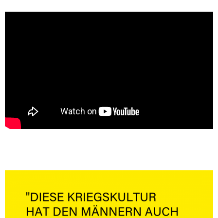
[borlabs-cookie id="youtube" type="content-blocker"]
[/borlabs-cookie]