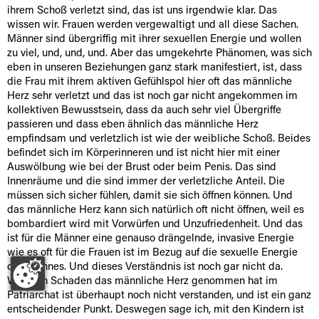
ihrem Schoß verletzt sind, das ist uns irgendwie klar. Das
wissen wir. Frauen werden vergewaltigt und all diese Sachen.
Männer sind übergriffig mit ihrer sexuellen Energie und wollen
zu viel, und, und, und. Aber das umgekehrte Phänomen, was sich
eben in unseren Beziehungen ganz stark manifestiert, ist, dass
die Frau mit ihrem aktiven Gefühlspol hier oft das männliche
Herz sehr verletzt und das ist noch gar nicht angekommen im
kollektiven Bewusstsein, dass da auch sehr viel Übergriffe
passieren und dass eben ähnlich das männliche Herz
empfindsam und verletzlich ist wie der weibliche Schoß. Beides
befindet sich im Körperinneren und ist nicht hier mit einer
Auswölbung wie bei der Brust oder beim Penis. Das sind
Innenräume und die sind immer der verletzliche Anteil. Die
müssen sich sicher fühlen, damit sie sich öffnen können. Und
das männliche Herz kann sich natürlich oft nicht öffnen, weil es
bombardiert wird mit Vorwürfen und Unzufriedenheit. Und das
ist für die Männer eine genauso drängelnde, invasive Energie
wie es oft für die Frauen ist im Bezug auf die sexuelle Energie
des Mannes. Und dieses Verständnis ist noch gar nicht da.
Welchen Schaden das männliche Herz genommen hat im
Patriarchat ist überhaupt noch nicht verstanden, und ist ein ganz
entscheidender Punkt. Deswegen sage ich, mit den Kindern ist