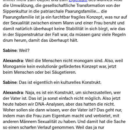
immer mehr zum Objekt und zum
Eigentum
des Mannes. Also
die Umwälzung, die gesellschaftliche Transformation von der
Sippenkultur in die patriarchale Paarungsfamilie… die
Paarungsfamilie ist ja ein furchtbar fragiles Konzept, was nur auf
der Sexualität zwischen einem Mann und einer Frau beruht und
damit natürlich überhaupt keine Stabilität in sich birgt, wie das
in der Sippenstruktur der Fall war, da müssen ganz viele Regeln
drum herum, damit das überhaupt hält.
Sabine
: Weil?
Alexandra
: Weil die Menschen nicht monogam sind. Also, weil
Monogamie kein evolutionär gefördertes Konzept war, jetzt
beim Menschen oder bei Säugetieren.
Sabine
: Das ist eigentlich ein kulturelles Konstrukt.
Alexandra
: Naja, es ist ein Konstrukt, um sicherzustellen, wer
der Vater ist. Das ist ja sonst einfach nicht möglich. Also jetzt
heute haben wir DNA-Analysen, aber das hatten die nicht.
Woher sollen sie dann wissen, wer der Vater ist? Das geht nur,
indem man die Frau zum Eigentum macht und verbietet, mit
anderen Männern Sexualität zu haben. Und damit hat die Sache
so einen scharfen Verlauf genommen. Weil das ja nur