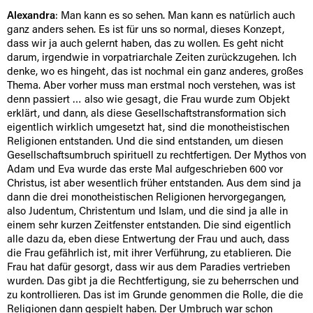
Alexandra
: Man kann es so sehen. Man kann es natürlich auch
ganz anders sehen. Es ist für uns so normal, dieses Konzept,
dass wir ja auch gelernt haben, das zu wollen. Es geht nicht
darum, irgendwie in vorpatriarchale Zeiten zurückzugehen. Ich
denke, wo es hingeht, das ist nochmal ein ganz anderes, großes
Thema. Aber vorher muss man erstmal noch verstehen, was ist
denn passiert … also wie gesagt, die Frau wurde zum Objekt
erklärt, und dann, als diese Gesellschaftstransformation sich
eigentlich wirklich umgesetzt hat, sind die monotheistischen
Religionen entstanden. Und die sind entstanden, um diesen
Gesellschaftsumbruch spirituell zu rechtfertigen. Der Mythos von
Adam und Eva wurde das erste Mal aufgeschrieben 600 vor
Christus, ist aber wesentlich früher entstanden. Aus dem sind ja
dann die drei monotheistischen Religionen hervorgegangen,
also Judentum, Christentum und Islam, und die sind ja alle in
einem sehr kurzen Zeitfenster entstanden. Die sind eigentlich
alle dazu da, eben diese Entwertung der Frau und auch, dass
die Frau gefährlich ist, mit ihrer Verführung, zu etablieren. Die
Frau hat dafür gesorgt, dass wir aus dem Paradies vertrieben
wurden. Das gibt ja die Rechtfertigung, sie zu beherrschen und
zu kontrollieren. Das ist im Grunde genommen die Rolle, die die
Religionen dann gespielt haben. Der Umbruch war schon