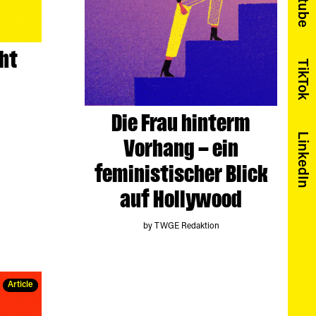
Youtube
cht
TikTok
Die Frau hinterm
LinkedIn
Vorhang – ein
feministischer Blick
auf Hollywood
by TWGE Redaktion
Article