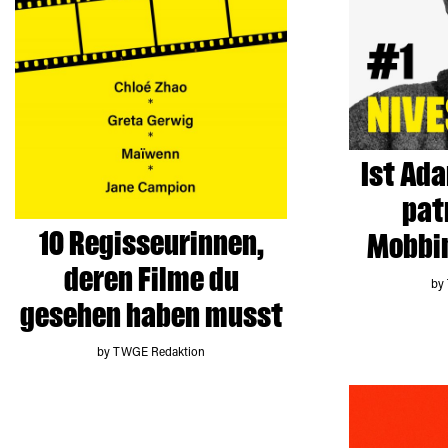
Ist Ada
pat
10 Regisseurinnen,
Mobbi
deren Filme du
by
gesehen haben musst
by TWGE Redaktion