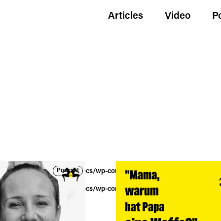
Articles
Video
P
Podcast
wildgoldenegg.com/httpdocs/wp-content/themes/hue/tag.php
on lin
wildgoldenegg.com/httpdocs/wp-content/themes/hue/tag.php
on lin