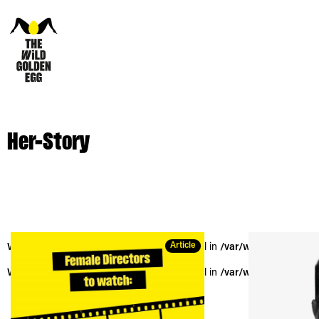
Her-Story
Article
Warning
: Trying to access array offset on null in
/var/www/vhosts/the
Warning
: Trying to access array offset on null in
/var/www/vhosts/the