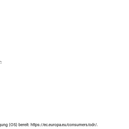
z:
egung (OS) bereit:
https://ec.europa.eu/consumers/odr/
.