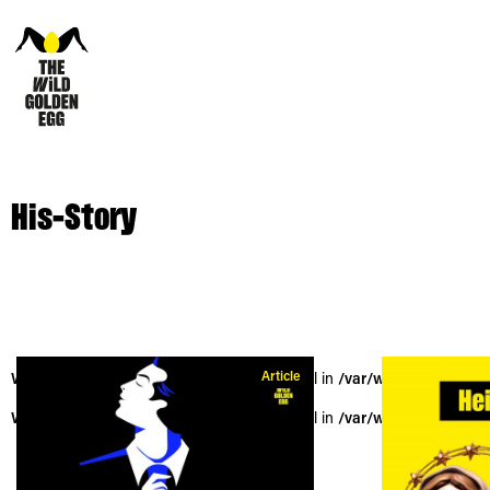
His-Story
Article
Warning
: Trying to access array offset on null in
/var/www/vhosts/the
Warning
: Trying to access array offset on null in
/var/www/vhosts/the