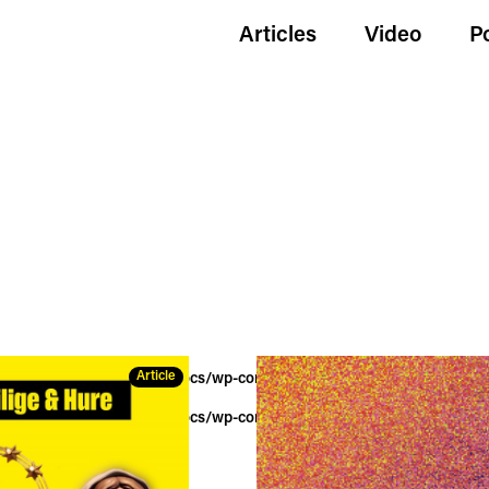
Articles
Video
P
Article
wildgoldenegg.com/httpdocs/wp-content/themes/hue/tag.php
on lin
wildgoldenegg.com/httpdocs/wp-content/themes/hue/tag.php
on lin