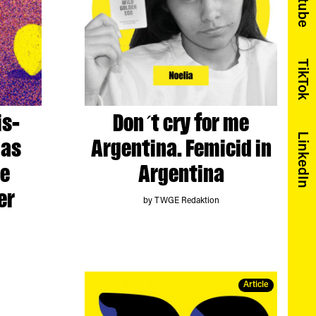
Youtube
TikTok
is-
Don´t cry for me
LinkedIn
das
Argentina. Femicid in
ie
Argentina
er
by TWGE Redaktion
Article