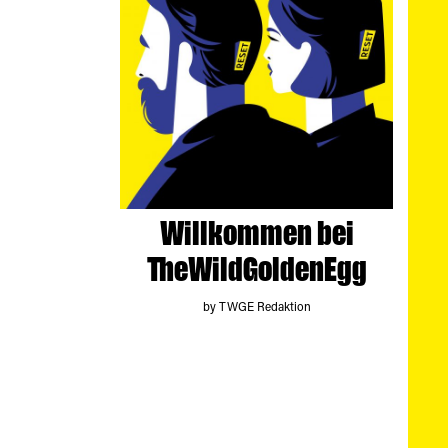
Willkommen bei
TheWildGoldenEgg
by TWGE Redaktion