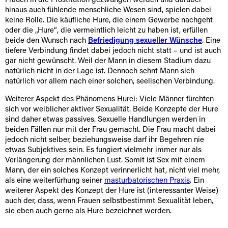
Frauen in die Prostitution gezwungen werden und darüber
hinaus auch fühlende menschliche Wesen sind, spielen dabei
keine Rolle. Die käufliche Hure, die einem Gewerbe nachgeht
oder die „Hure“, die vermeintlich leicht zu haben ist, erfüllen
beide den Wunsch nach
Befriedigung sexueller Wünsche
. Eine
tiefere Verbindung findet dabei jedoch nicht statt – und ist auch
gar nicht gewünscht. Weil der Mann in diesem Stadium dazu
natürlich nicht in der Lage ist. Dennoch sehnt Mann sich
natürlich vor allem nach einer solchen, seelischen Verbindung.
Weiterer Aspekt des Phänomens Hurei: Viele Männer fürchten
sich vor weiblicher aktiver Sexualität. Beide Konzepte der Hure
sind daher etwas passives. Sexuelle Handlungen werden in
beiden Fällen nur mit der Frau gemacht. Die Frau macht dabei
jedoch nicht selber, beziehungsweise darf ihr Begehren nie
etwas Subjektives sein. Es fungiert vielmehr immer nur als
Verlängerung der männlichen Lust. Somit ist Sex mit einem
Mann, der ein solches Konzept verinnerlicht hat, nicht viel mehr,
als eine weiterfürhung seiner
masturbatorischen Praxis
. Ein
weiterer Aspekt des Konzept der Hure ist (interessanter Weise)
auch der, dass, wenn Frauen selbstbestimmt Sexualität leben,
sie eben auch gerne als Hure bezeichnet werden.