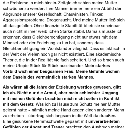
die Probleme in mich hinein. Zeitgleich schien meine Mutter
schwächer zu werden. Ihre Männer immer mehr ein Abbild der
Abgründe unserer Gesellschaft. Chauvinisten. Trinker.
Aggressionsprobleme. Drogensucht. Und meine Mutter ließ sich
all das gefallen. Ohne finanzielle Stabilität blieb sie scheinbar
auch nicht in ihrer weiblichen Stärke stabil. Damals musste ich
erkennen, dass Gleichberechtigung nicht nur etwas mit dem
Mindset oder der Erziehung zu tun hat, sondern, dass
Gleichberichtigung ein Wohlstandprivileg ist. Dass es faktisch in
der Welt der Vielen noch gar nicht existiert. Eine akademische
Theorie, die in der Realität vielfach scheitert. Und so brach auch
meine Utopie Stück für Stück auseinander.
Mein starkes
Vorbild wich einer beugsamen Frau. Meine Gefühle wichen
dem Dasein des vermeintlich starken Mannes.
Als wären all die Jahre der Erziehung wertlos gewesen, glitt
ich ab. Nicht nur die Armut, aber mein schlechter Umgang
mit meinen Gefühlen brachten mich nicht selten in Konflikt
mit dem Gesetz.
Was ich zu Hause zum Schutz meiner Mutter
gelernt hatte – nämlich meine Hand gegen einen anderen Mann
zu erheben – übertrug sich langsam in die Welt da draußen.
Eine gesunkene Hemmschwelle gepaart mit
unverarbeiteten
Gefühlen der Angst und Trauer
brachten den Ausbruch meiner