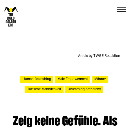
Menu
Article by TWGE Redaktion
Human flourishing
Male Empowerment
Männer
Toxische Männlichkeit
Unlearning patriarchy
Zeig keine Gefühle. Als