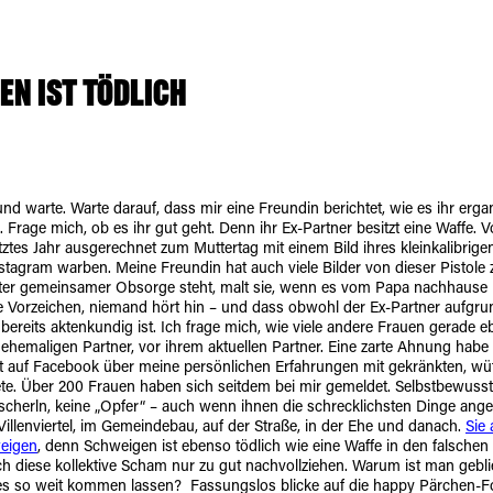
N IST TÖDLICH
und warte. Warte darauf, dass mir eine Freundin berichtet, wie es ihr ergan
. Frage mich, ob es ihr gut geht. Denn ihr Ex-Partner besitzt eine Waffe. 
letztes Jahr ausgerechnet zum Muttertag mit einem Bild ihres kleinkalibrige
nstagram warben. Meine Freundin hat auch viele Bilder von dieser Pistole
nter gemeinsamer Obsorge steht, malt sie, wenn es vom Papa nachhause
e Vorzeichen, niemand hört hin – und dass obwohl der Ex-Partner aufgru
ereits aktenkundig ist. Ich frage mich, wie viele andere Frauen gerade eb
m ehemaligen Partner, vor ihrem aktuellen Partner. Eine zarte Ahnung habe
st auf Facebook über meine persönlichen Erfahrungen mit gekränkten, w
te. Über 200 Frauen haben sich seitdem bei mir gemeldet. Selbstbewusste
scherln, keine „Opfer“ – auch wenn ihnen die schrecklichsten Dinge ange
illenviertel, im Gemeindebau, auf der Straße, in der Ehe und danach.
Sie 
weigen
, denn Schweigen ist ebenso tödlich wie eine Waffe in den falsche
ch diese kollektive Scham nur zu gut nachvollziehen. Warum ist man gebl
s so weit kommen lassen? Fassungslos blicke auf die happy Pärchen-F