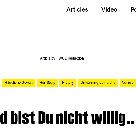
Articles
Video
P
Article by TWGE Redaktion
Häusliche Gewalt
Her-Story
History
Unlearning patriarchy
Vorzeich
d bist Du nicht willig