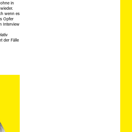
wohne in
 wieder.
uch wenn es
as Opfer
m Interview
lativ
t der Fälle