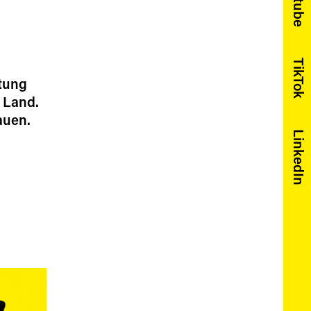
Youtube
TikTok
ötung
 Land.
auen.
LinkedIn