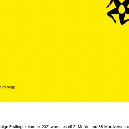
ustige Erstlingskolumne. 2021 waren es elf 21 Morde und 38 Mordversuch