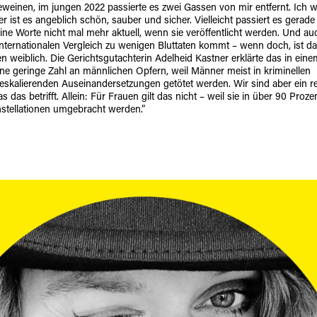
eweinen, im jungen 2022 passierte es zwei Gassen von mir entfernt. Ich 
er ist es angeblich schön, sauber und sicher. Vielleicht passiert es gerade
eine Worte nicht mal mehr aktuell, wenn sie veröffentlicht werden. Und a
internationalen Vergleich zu wenigen Bluttaten kommt – wenn doch, ist d
en weiblich. Die Gerichtsgutachterin Adelheid Kastner erklärte das in eine
ne geringe Zahl an männlichen Opfern, weil Männer meist in kriminellen
eskalierenden Auseinandersetzungen getötet werden. Wir sind aber ein re
 das betrifft. Allein: Für Frauen gilt das nicht – weil sie in über 90 Prozen
stellationen umgebracht werden.”