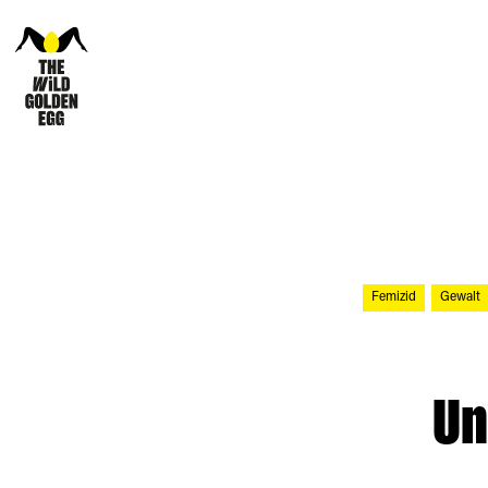
Femizid
Gewalt
Un