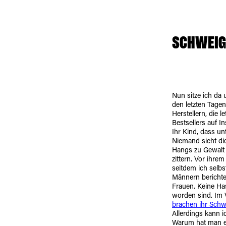
SCHWEIGE
Nun sitze ich da 
den letzten Tagen
Herstellern, die 
Bestsellers auf I
Ihr Kind, dass u
Niemand sieht di
Hangs zu Gewalt b
zittern. Vor ihre
seitdem ich selb
Männern berichte
Frauen. Keine Ha
worden sind. Im V
brachen ihr Sch
Allerdings kann i
Warum hat man e