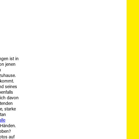
gen ist in
Von jenen
n
 zuhause.
 kommt.
nd seines
enfalls
 ich davon
ütenden
, starke
tan
alle
n Händen.
ieben?
otos auf