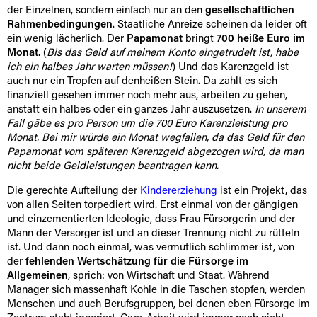
der Einzelnen, sondern einfach nur an den
gesellschaftlichen
Rahmenbedingungen
. Staatliche Anreize scheinen da leider oft
ein wenig lächerlich. Der
Papamonat
bringt
700 heiße Euro im
Monat
. (
Bis das Geld auf meinem Konto eingetrudelt ist, habe
ich ein halbes Jahr warten müssen!
) Und das Karenzgeld ist
auch nur ein Tropfen auf denheißen Stein. Da zahlt es sich
finanziell gesehen immer noch mehr aus, arbeiten zu gehen,
anstatt ein halbes oder ein ganzes Jahr auszusetzen.
In unserem
Fall gäbe es pro Person um die 700 Euro Karenzleistung pro
Monat. Bei mir würde ein Monat wegfallen, da das Geld für den
Papamonat vom späteren Karenzgeld abgezogen wird, da man
nicht beide Geldleistungen beantragen kann.
Die gerechte Aufteilung der
Kindererziehung
ist ein Projekt, das
von allen Seiten torpediert wird. Erst einmal von der gängigen
und einzementierten Ideologie, dass Frau Fürsorgerin und der
Mann der Versorger ist und an dieser Trennung nicht zu rütteln
ist. Und dann noch einmal, was vermutlich schlimmer ist, von
der
fehlenden Wertschätzung für die Fürsorge im
Allgemeinen
, sprich: von Wirtschaft und Staat. Während
Manager sich massenhaft Kohle in die Taschen stopfen, werden
Menschen und auch Berufsgruppen, bei denen eben Fürsorge im