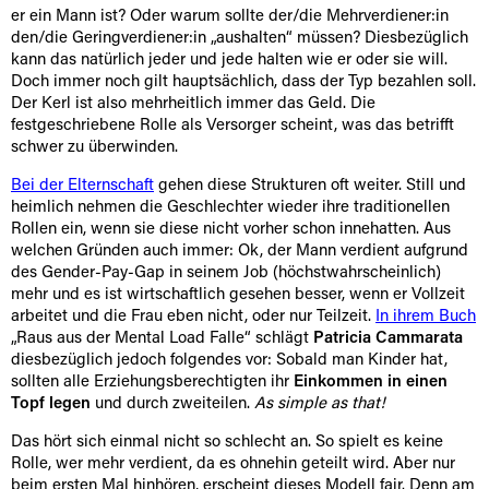
er ein Mann ist? Oder warum sollte der/die Mehrverdiener:in
den/die Geringverdiener:in „aushalten“ müssen? Diesbezüglich
kann das natürlich jeder und jede halten wie er oder sie will.
Doch immer noch gilt hauptsächlich, dass der Typ bezahlen soll.
Der Kerl ist also mehrheitlich immer das Geld. Die
festgeschriebene Rolle als Versorger scheint, was das betrifft
schwer zu überwinden.
Bei der Elternschaft
gehen diese Strukturen oft weiter. Still und
heimlich nehmen die Geschlechter wieder ihre traditionellen
Rollen ein, wenn sie diese nicht vorher schon innehatten. Aus
welchen Gründen auch immer: Ok, der Mann verdient aufgrund
des Gender-Pay-Gap in seinem Job (höchstwahrscheinlich)
mehr und es ist wirtschaftlich gesehen besser, wenn er Vollzeit
arbeitet und die Frau eben nicht, oder nur Teilzeit.
In ihrem Buch
„Raus aus der Mental Load Falle“ schlägt
Patricia Cammarata
diesbezüglich jedoch folgendes vor: Sobald man Kinder hat,
sollten alle Erziehungsberechtigten ihr
Einkommen in einen
Topf legen
und durch zweiteilen.
As simple as that!
Das hört sich einmal nicht so schlecht an. So spielt es keine
Rolle, wer mehr verdient, da es ohnehin geteilt wird. Aber nur
beim ersten Mal hinhören, erscheint dieses Modell fair. Denn am