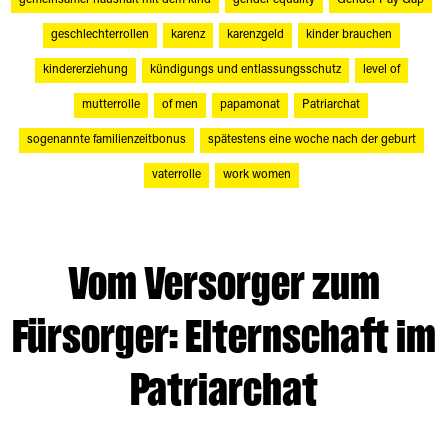
gemeinsamer haushalt mit dem kind
gender equality
Gender Pay Gap
geschlechterrollen
karenz
karenzgeld
kinder brauchen
kindererziehung
kündigungs und entlassungsschutz
level of
mutterrolle
of men
papamonat
Patriarchat
sogenannte familienzeitbonus
spätestens eine woche nach der geburt
vaterrolle
work women
Vom Versorger zum
Fürsorger: Elternschaft im
Patriarchat