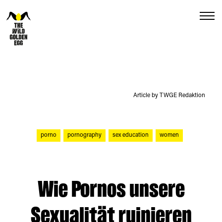
Menu
Article by TWGE Redaktion
porno
pornography
sex education
women
Wie Pornos unsere
Sexualität ruinieren