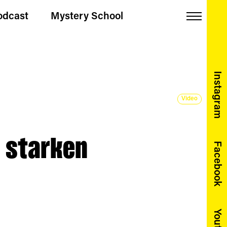
odcast
Mystery School
Menu
Instagram
Video
 starken
Facebook