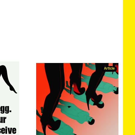
Article
egg.
ur
ceive