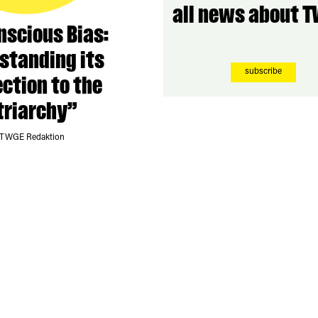
all news about T
scious Bias:
standing its
subscribe
ction to the
triarchy”
 TWGE Redaktion