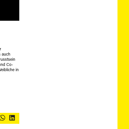
r
s auch
wusstsein
 und Co-
eibliche in