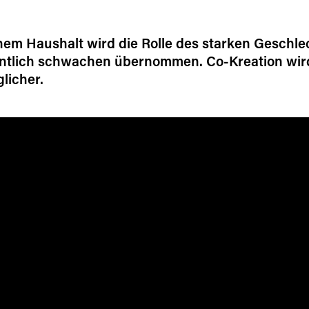
em Haushalt wird die Rolle des starken Geschle
ntlich schwachen übernommen. Co-Kreation wir
glicher.
id="youtube" type="content-blocker"]
[/borlabs-cookie]