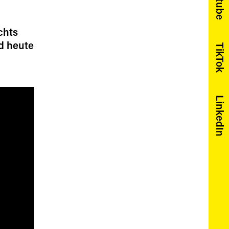
Youtube
chts
d heute
TikTok
LinkedIn