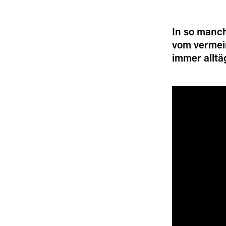
In so manch
vom vermei
immer alltä
[borlabs-cookie 