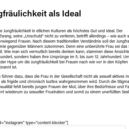
fräulichkeit als Ideal
ie Jungfräulichkeit in etlichen Kulturen als höchstes Gut und Ideal. Der
 Zwang, seine „Unschuld“ nicht zu verlieren, betrifft allerdings – wie auch
vorwiegend Frauen. Nach diesem traditionellen Verständnis soll der Jungfr
mie gegenüber Männern zukommen. Denn eine unberührte Frau sei das S
eit. Wie man sich vermutlich bereits denken kann, stammen diese Ansichte
hundert, sondern haben ihre Ursprünge im 5. bis zum 12. Jahrhundert. U
ss der Hype um die Jungfräulichkeit bei Frauen nach wie vor in den Köpfen
rannt ist.
n führen dazu, dass die Frau in der Gesellschaft nicht als sexuell aktives 
 als frigide und chronisch lustlos wahrgenommen wird. Durch die Stigma
xualität fehlt bereits jungen Frauen der Mut, über ihre Bedürfnisse und F
rt wiederum zu sexueller Frustration und somit zu einem unerfüllten Sex
id="instagram" type="content-blocker"]