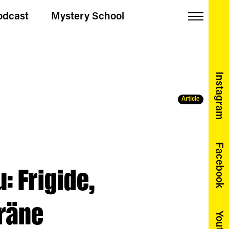
odcast
Mystery School
Menu
Instagram
Article
Facebook
: Frigide,
räne