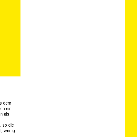
us dem
uch ein
en als
, so die
t, wenig