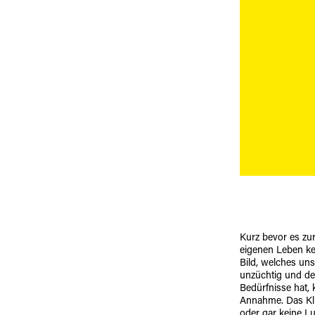
Kurz bevor es zu
eigenen Leben ke
Bild, welches uns
unzüchtig und des
Bedürfnisse hat,
Annahme. Das Kli
oder gar keine Lu