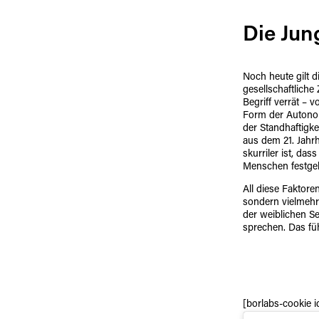
Die Jung
Noch heute gilt d
gesellschaftliche
Begriff verrät – 
Form der Autono
der Standhaftigk
aus dem 21. Jahr
skurriler ist, da
Menschen festgeb
All diese Faktore
sondern vielmehr
der weiblichen Se
sprechen. Das füh
[borlabs-cookie 