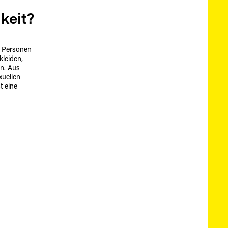
keit?
n Personen
kleiden,
en. Aus
xuellen
t eine