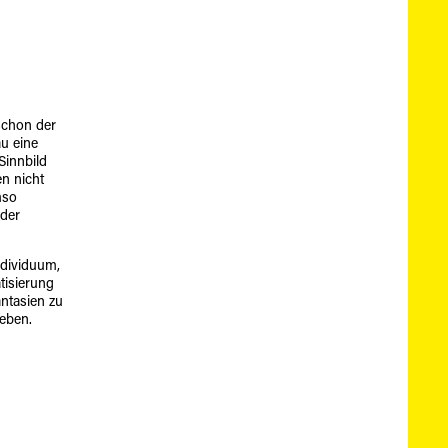
 schon der
au eine
innbild
n nicht
mso
 der
Individuum,
tisierung
antasien zu
leben.