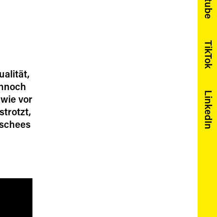
Youtube
TikTok
alität,
ennoch
LinkedIn
 wie vor
trotzt,
ischees